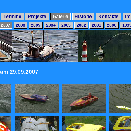
Termine
Projekte
Galerie
Historie
Kontakte
Im
2007
2006
2005
2004
2003
2002
2001
2000
199
am 29.09.2007